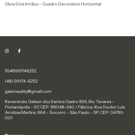
Obra Dois Irmãos - Quadro Decorativo Horizontal
Ob
Ho
5548991746252
(48) 99174-6252
galeriasalty@gmail.com
Reverendo Gelson dos Santos Castro 856, Rio Tavares -
Florianópolis - SC CEP: 88048-340 / Fábrica: Rua Doutor Luís
Arrobas Martins, 664 - Socorro - São Paulo - SP, CEP: 04781-
001