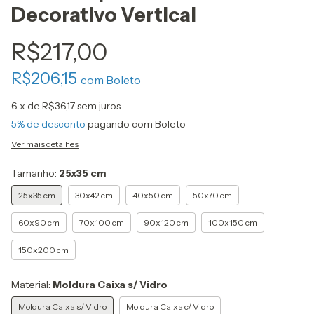
Decorativo Vertical
R$217,00
R$206,15
com
Boleto
6
x de
R$36,17
sem juros
5% de desconto
pagando com Boleto
Ver mais detalhes
Tamanho:
25x35 cm
25x35 cm
30x42 cm
40x50 cm
50x70 cm
60x90 cm
70x100 cm
90x120 cm
100x150 cm
150x200 cm
Material:
Moldura Caixa s/ Vidro
Moldura Caixa s/ Vidro
Moldura Caixa c/ Vidro