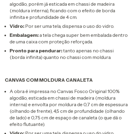
algodão, porém já esticada em chassi de madeira
(moldura interna), ficando com o efeito de borda
infinita e profundidade de 4 cm.
Vidro:
Por ser uma tela, dispensa o uso do vidro.
Embalagem:
a tela chega super bem embalada dentro
de uma caixa com proteção reforçada.
Pronto para pendurar:
tanto apenas no chassi
(borda infinita) quanto no chassi com moldura.
CANVAS COM MOLDURA CANALETA
A obra é impressa no Canvas Fosco Original 100%
algodão, esticada em chassi de madeira (moldura
interna) e envolta por moldura de 0,7 cm de espessura
(olhando de frente), 4,5 cm de profundidade (olhando
de lado) e 0,75 cm de espaço de canaleta (o que dá o
efeito flutuante).
Vidro:
Por ser uma tela, dispensa o uso do vidro.