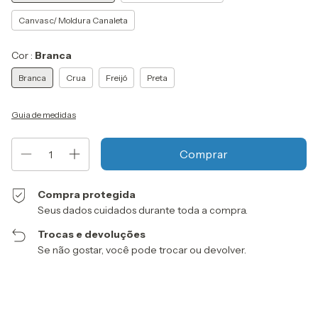
Canvas c/ Moldura Canaleta
Cor :
Branca
Branca
Crua
Freijó
Preta
Guia de medidas
Compra protegida
Seus dados cuidados durante toda a compra.
Trocas e devoluções
Se não gostar, você pode trocar ou devolver.
Entregas para o CEP:
Alterar CEP
Calcular