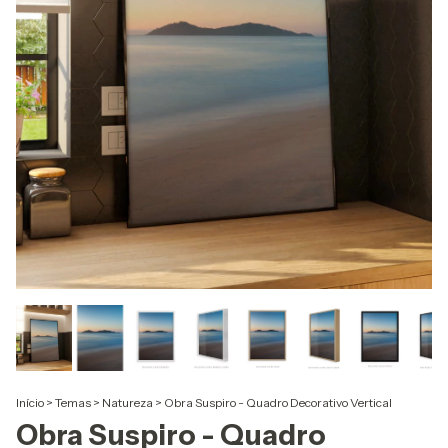
Início
>
Temas
>
Natureza
>
Obra Suspiro - Quadro Decorativo Vertical
Obra Suspiro - Quadro