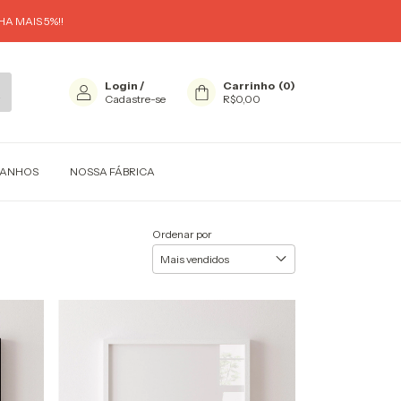
A MAIS 5%!!
Login
/
Carrinho
(
0
)
Cadastre-se
R$0,00
MANHOS
NOSSA FÁBRICA
Ordenar por