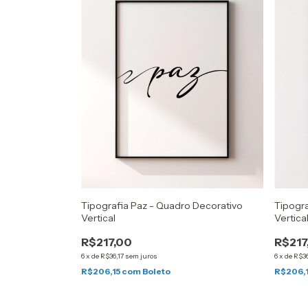
Tipografia Paz - Quadro Decorativo
Tipogr
Vertical
Vertica
R$217,00
R$217
6
x
de
R$36,17
sem juros
6
x
de
R$36
R$206,15
com
Boleto
R$206,