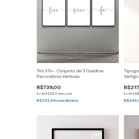
Trio 3 Fs - Conjunto de 3 Quadros
Tipogra
Decorativos Verticais
Vertgic
R$739,00
R$217
6
x
de
R$123,17
sem juros
6
x
de
R$36
R$702,05
com
Boleto
R$206,