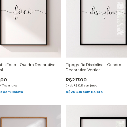
fia Foco - Quadro Decorativo
Tipografia Disciplina - Quadro
al
Decorativo Vertical
,00
R$217,00
,17
sem juros
6
x
de
R$36,17
sem juros
15
com
Boleto
R$206,15
com
Boleto