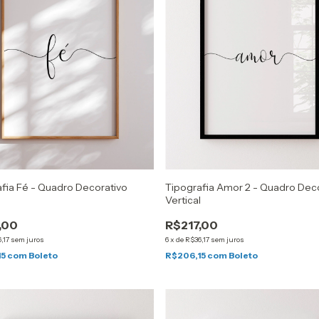
fia Fé - Quadro Decorativo
Tipografia Amor 2 - Quadro Dec
l
Vertical
,00
R$217,00
,17
sem juros
6
x
de
R$36,17
sem juros
15
com
Boleto
R$206,15
com
Boleto