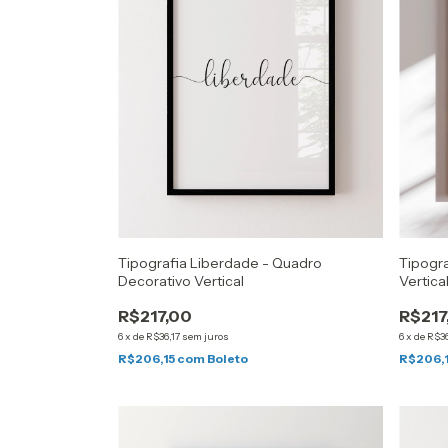
Tipografia Liberdade - Quadro
Tipogra
Decorativo Vertical
Vertica
R$217,00
R$217
6
x
de
R$36,17
sem juros
6
x
de
R$36
R$206,15
com
Boleto
R$206,