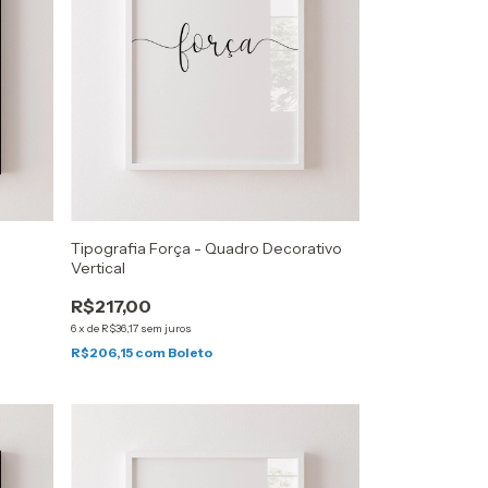
Tipografia Força - Quadro Decorativo
Vertical
R$217,00
6
x
de
R$36,17
sem juros
R$206,15
com
Boleto