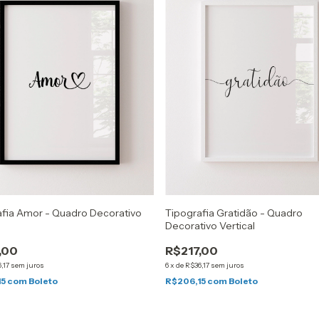
afia Amor - Quadro Decorativo
Tipografia Gratidão - Quadro
l
Decorativo Vertical
,00
R$217,00
,17
sem juros
6
x
de
R$36,17
sem juros
15
com
Boleto
R$206,15
com
Boleto