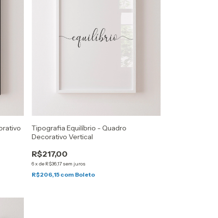
orativo
Tipografia Equilíbrio - Quadro
Decorativo Vertical
R$217,00
6
x
de
R$36,17
sem juros
R$206,15
com
Boleto