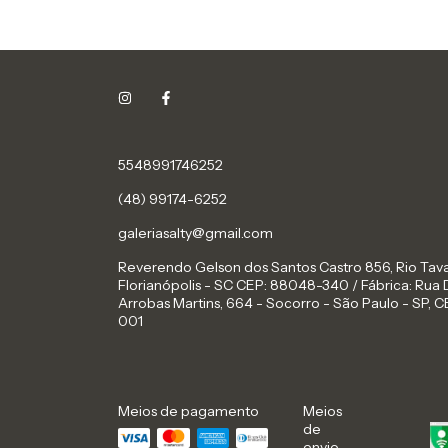
5548991746252
(48) 99174-6252
galeriasalty@gmail.com
Reverendo Gelson dos Santos Castro 856, Rio Tava
Florianópolis - SC CEP: 88048-340 / Fábrica: Rua 
Arrobas Martins, 664 - Socorro - São Paulo - SP, C
001
Meios de pagamento
Meios
de
envio