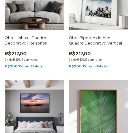
Obra Linhas - Quadro
Obra Pipeline do Alto -
Decorativo Horizontal
Quadro Decorativo Vertical
R$217,00
R$217,00
6
x
de
R$36,17
sem juros
6
x
de
R$36,17
sem juros
R$206,15
com
Boleto
R$206,15
com
Boleto