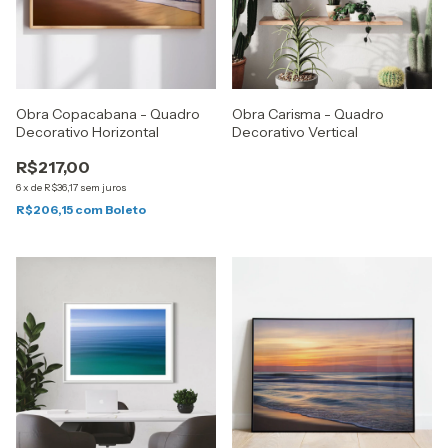
Obra Copacabana - Quadro
Obra Carisma - Quadro
Decorativo Horizontal
Decorativo Vertical
R$217,00
6
x
de
R$36,17
sem juros
R$206,15
com
Boleto