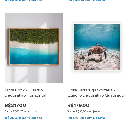
Obra Botik - Quadro
Obra Tartaruga Solitária -
Decorativo Horizontal
Quadro Decorativo Quadrado
R$217,00
R$179,00
6
x
de
R$36,17
sem juros
5
x
de
R$35,80
sem juros
R$206,15
com
Boleto
R$170,05
com
Boleto