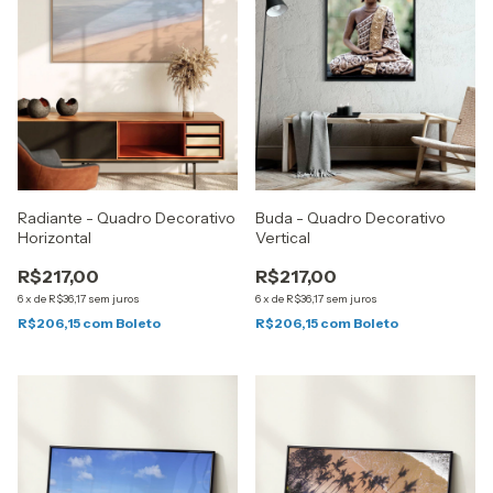
Radiante - Quadro Decorativo
Buda - Quadro Decorativo
Horizontal
Vertical
R$217,00
R$217,00
6
x
de
R$36,17
sem juros
6
x
de
R$36,17
sem juros
R$206,15
com
Boleto
R$206,15
com
Boleto