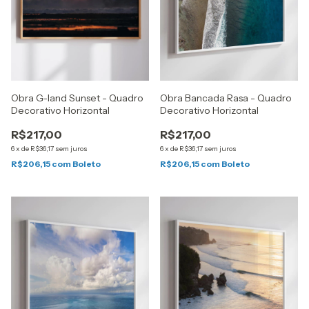
Obra G-land Sunset - Quadro
Obra Bancada Rasa - Quadro
Decorativo Horizontal
Decorativo Horizontal
R$217,00
R$217,00
6
x
de
R$36,17
sem juros
6
x
de
R$36,17
sem juros
R$206,15
com
Boleto
R$206,15
com
Boleto