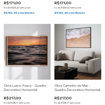
R$171,00
R$171,00
5
x
de
R$34,20
sem juros
5
x
de
R$34,20
sem juros
R$162,45
com
Boleto
R$162,45
com
Boleto
Obra Lusco-Fusco - Quadro
Obra Caminho do Mar -
Decorativo Horizontal
Quadro Decorativo Horizontal
R$217,00
R$217,00
6
x
de
R$36,17
sem juros
6
x
de
R$36,17
sem juros