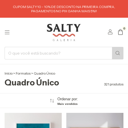
CUPOM SALTY10 - 10% DE DESCONTO NA PRIMEIRA COMPRA,
PAGAMENTOS NO PIX GANHA MAIS 5%!!
0
Início
>
Formatos
>
Quadro Único
Quadro Único
321 produtos
Ordenar por:
Mais vendidos