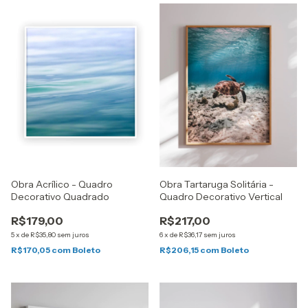
Obra Acrílico - Quadro
Obra Tartaruga Solitária -
Decorativo Quadrado
Quadro Decorativo Vertical
R$179,00
R$217,00
5
x
de
R$35,80
sem juros
6
x
de
R$36,17
sem juros
R$170,05
com
Boleto
R$206,15
com
Boleto