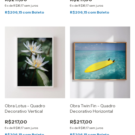
6
x
de
R$36,17
sem juros
6
x
de
R$36,17
sem juros
R$206,15
com
Boleto
R$206,15
com
Boleto
Obra Lotus - Quadro
Obra Twin Fin - Quadro
Decorativo Vertical
Decorativo Horizontal
R$217,00
R$217,00
6
x
de
R$36,17
sem juros
6
x
de
R$36,17
sem juros
R$206,15
com
Boleto
R$206,15
com
Boleto