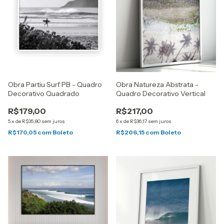
Obra Partiu Surf PB - Quadro
Obra Natureza Abstrata -
Decorativo Quadrado
Quadro Decorativo Vertical
R$179,00
R$217,00
5
x
de
R$35,80
sem juros
6
x
de
R$36,17
sem juros
R$170,05
com
Boleto
R$206,15
com
Boleto