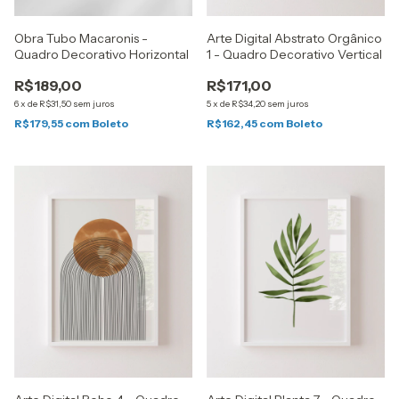
Obra Tubo Macaronis -
Arte Digital Abstrato Orgânico
Quadro Decorativo Horizontal
1 - Quadro Decorativo Vertical
R$189,00
R$171,00
6
x
de
R$31,50
sem juros
5
x
de
R$34,20
sem juros
R$179,55
com
Boleto
R$162,45
com
Boleto