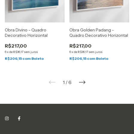
Obra Divino - Quadro
Obra Golden Padang -
Decorativo Horizontal
Quadro Decorativo Horizontal
R$217,00
R$217,00
6
x
de
R$36,17
sem juros
6
x
de
R$36,17
sem juros
R$206,15
com
Boleto
R$206,15
com
Boleto
1
/
6