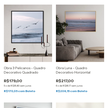
Obra 3 Pelicanos - Quadro
Obra Luna - Quadro
Decorativo Quadrado
Decorativo Horizontal
R$179,00
R$217,00
5
x
de
R$35,80
sem juros
6
x
de
R$36,17
sem juros
R$170,05
com
Boleto
R$206,15
com
Boleto