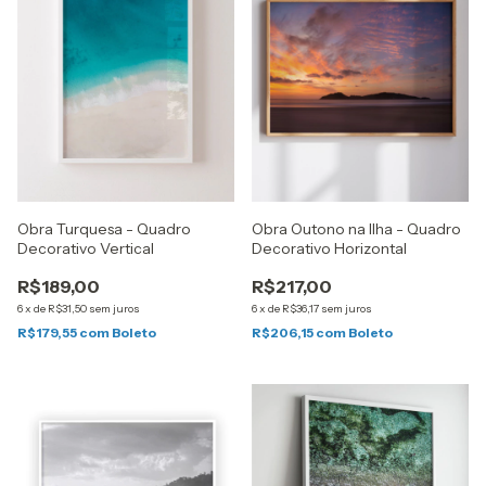
Obra Turquesa - Quadro
Obra Outono na Ilha - Quadro
Decorativo Vertical
Decorativo Horizontal
R$189,00
R$217,00
6
x
de
R$31,50
sem juros
6
x
de
R$36,17
sem juros
R$179,55
com
Boleto
R$206,15
com
Boleto