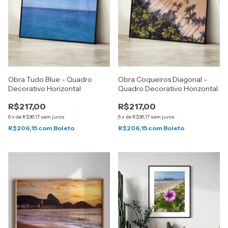
Obra Tudo Blue - Quadro
Obra Coqueiros Diagonal -
Decorativo Horizontal
Quadro Decorativo Horizontal
R$217,00
R$217,00
6
x
de
R$36,17
sem juros
6
x
de
R$36,17
sem juros
R$206,15
com
Boleto
R$206,15
com
Boleto