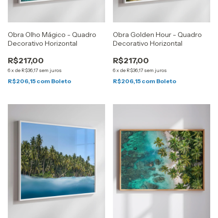
Obra Olho Mágico - Quadro
Obra Golden Hour - Quadro
Decorativo Horizontal
Decorativo Horizontal
R$217,00
R$217,00
6
x
de
R$36,17
sem juros
6
x
de
R$36,17
sem juros
R$206,15
com
Boleto
R$206,15
com
Boleto