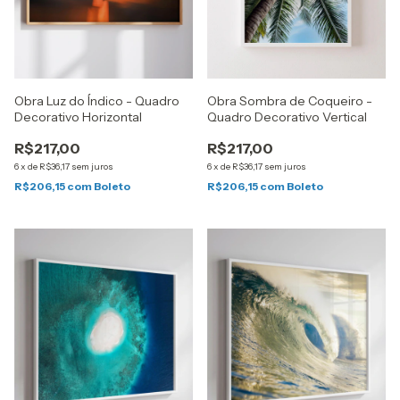
Obra Luz do Índico - Quadro
Obra Sombra de Coqueiro -
Decorativo Horizontal
Quadro Decorativo Vertical
R$217,00
R$217,00
6
x
de
R$36,17
sem juros
6
x
de
R$36,17
sem juros
R$206,15
com
Boleto
R$206,15
com
Boleto