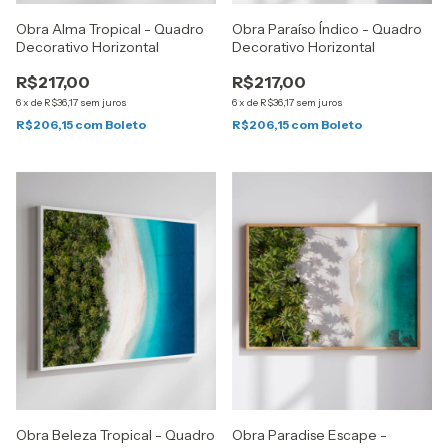
Obra Alma Tropical - Quadro
Obra Paraíso Índico - Quadro
Decorativo Horizontal
Decorativo Horizontal
R$217,00
R$217,00
6
x
de
R$36,17
sem juros
6
x
de
R$36,17
sem juros
R$206,15
com
Boleto
R$206,15
com
Boleto
Obra Beleza Tropical - Quadro
Obra Paradise Escape -