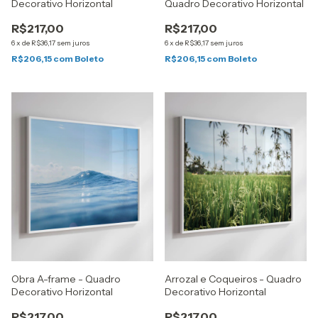
Decorativo Horizontal
Quadro Decorativo Horizontal
R$217,00
R$217,00
6
x
de
R$36,17
sem juros
6
x
de
R$36,17
sem juros
R$206,15
com
Boleto
R$206,15
com
Boleto
Obra A-frame - Quadro
Arrozal e Coqueiros - Quadro
Decorativo Horizontal
Decorativo Horizontal
R$217,00
R$217,00