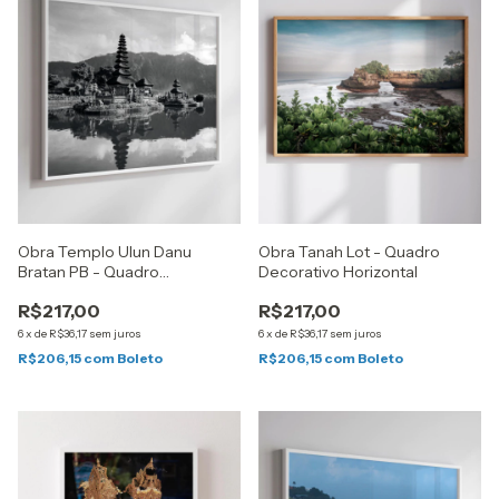
Obra Templo Ulun Danu
Obra Tanah Lot - Quadro
Bratan PB - Quadro
Decorativo Horizontal
Decorativo Horizontal
R$217,00
R$217,00
6
x
de
R$36,17
sem juros
6
x
de
R$36,17
sem juros
R$206,15
com
Boleto
R$206,15
com
Boleto