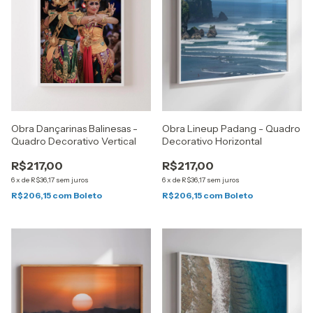
Obra Dançarinas Balinesas -
Obra Lineup Padang - Quadro
Quadro Decorativo Vertical
Decorativo Horizontal
R$217,00
R$217,00
6
x
de
R$36,17
sem juros
6
x
de
R$36,17
sem juros
R$206,15
com
Boleto
R$206,15
com
Boleto