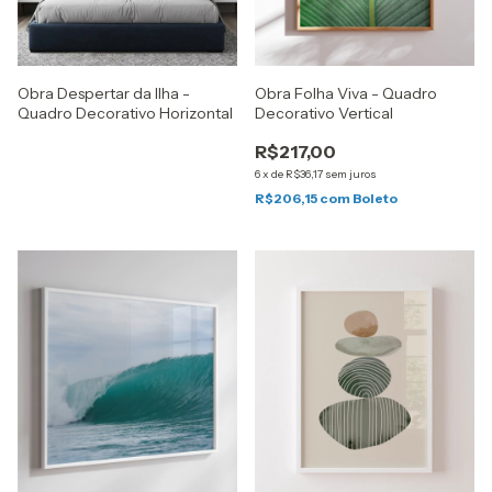
Obra Despertar da Ilha -
Obra Folha Viva - Quadro
Quadro Decorativo Horizontal
Decorativo Vertical
R$217,00
6
x
de
R$36,17
sem juros
R$206,15
com
Boleto