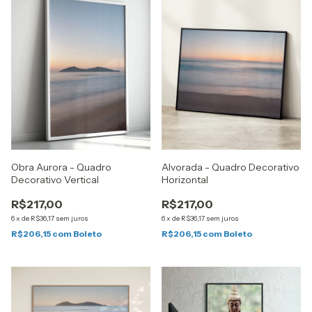
Obra Aurora - Quadro
Alvorada - Quadro Decorativo
Decorativo Vertical
Horizontal
R$217,00
R$217,00
6
x
de
R$36,17
sem juros
6
x
de
R$36,17
sem juros
R$206,15
com
Boleto
R$206,15
com
Boleto