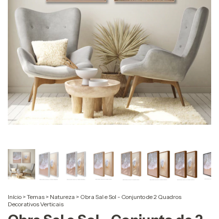
Início
>
Temas
>
Natureza
>
Obra Sal e Sol - Conjunto de 2 Quadros
Decorativos Verticais