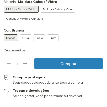
Material:
Moldura Caixa s/ Vidro
Moldura Caixa s/ Vidro
Moldura Caixa c/ Vidro
Canvas c/ Moldura Canaleta
Cor :
Branca
Branca
Crua
Freijó
Preta
Guia de medidas
Compra protegida
Seus dados cuidados durante toda a compra.
Trocas e devoluções
Se não gostar, você pode trocar ou devolver.