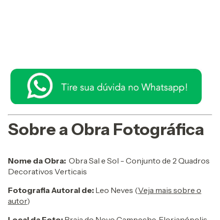
Entregas para o CEP:
Alterar CEP
Calcular
Sobre a Obra Fotográfica
Nome da Obra:
Obra Sal e Sol - Conjunto de 2 Quadros
Decorativos Verticais
Fotografia Autoral de:
Leo Neves (
Veja mais sobre o
autor
)
Local da Foto:
Praia do Novo Campeche, Florianópolis.