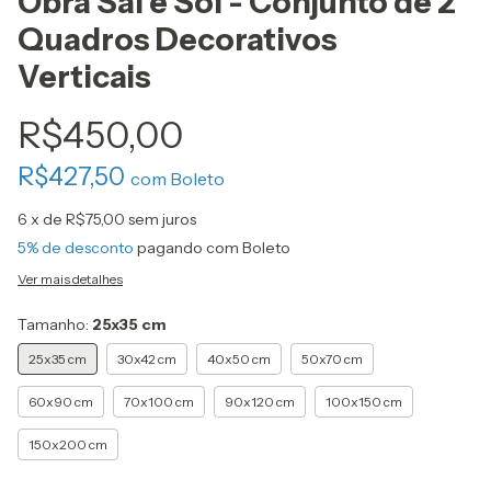
Obra Sal e Sol - Conjunto de 2
Quadros Decorativos
Verticais
R$450,00
R$427,50
com
Boleto
6
x de
R$75,00
sem juros
5% de desconto
pagando com Boleto
Ver mais detalhes
Tamanho:
25x35 cm
25x35 cm
30x42 cm
40x50 cm
50x70 cm
60x90 cm
70x100 cm
90x120 cm
100x150 cm
150x200 cm