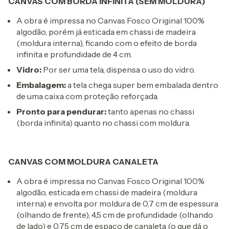
CANVAS COM BORDA INFINITA (SEM MOLDURA)
A obra é impressa no Canvas Fosco Original 100%
algodão, porém já esticada em chassi de madeira
(moldura interna), ficando com o efeito de borda
infinita e profundidade de 4 cm.
Vidro:
Por ser uma tela, dispensa o uso do vidro.
Embalagem:
a tela chega super bem embalada dentro
de uma caixa com proteção reforçada.
Pronto para pendurar:
tanto apenas no chassi
(borda infinita) quanto no chassi com moldura.
CANVAS COM MOLDURA CANALETA
A obra é impressa no Canvas Fosco Original 100%
algodão, esticada em chassi de madeira (moldura
interna) e envolta por moldura de 0,7 cm de espessura
(olhando de frente), 4,5 cm de profundidade (olhando
de lado) e 0,75 cm de espaço de canaleta (o que dá o