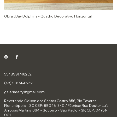
Obra JBay Dolphins - Quadro Decorativo Horizontal
Ob
5548991746252
(48) 99174-6252
galeriasalty@gmail.com
Reverendo Gelson dos Santos Castro 856, Rio Tavares -
Florianópolis - SC CEP: 88048-340 / Fábrica: Rua Doutor Luís
Arrobas Martins, 664 - Socorro - São Paulo - SP, CEP: 04781-
001