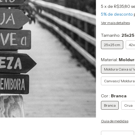
5
x de
R$35,80
s
5% de desconto
Ver mais detalhes
Tamanho:
25x25
25x25 cm
42x
Material:
Moldura
Moldura Caixa s/ V
Canvas c/ Moldura
Cor :
Branca
Branca
Crua
Guia de medidas