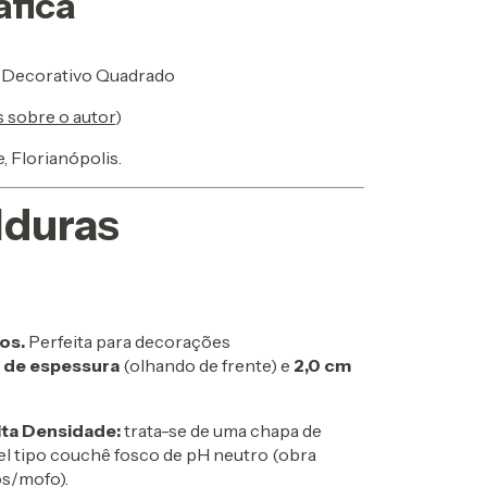
áfica
 Decorativo Quadrado
s sobre o autor
)
 Florianópolis.
lduras
os.
Perfeita para decorações
 de espessura
(olhando de frente) e
2,0 cm
ta Densidade:
trata-se de uma chapa de
l tipo couchê fosco de pH neutro (obra
os/mofo).