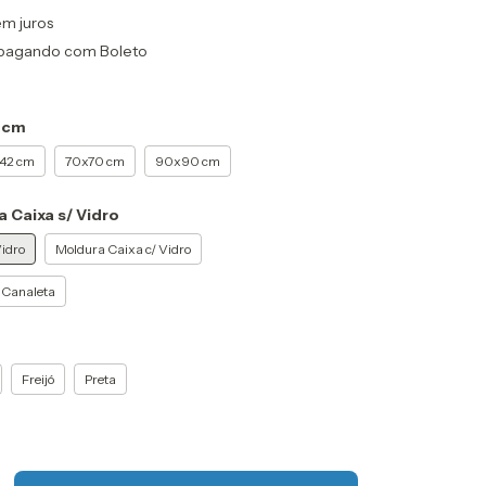
em juros
pagando com Boleto
 cm
42 cm
70x70 cm
90x90 cm
 Caixa s/ Vidro
idro
Moldura Caixa c/ Vidro
 Canaleta
Freijó
Preta