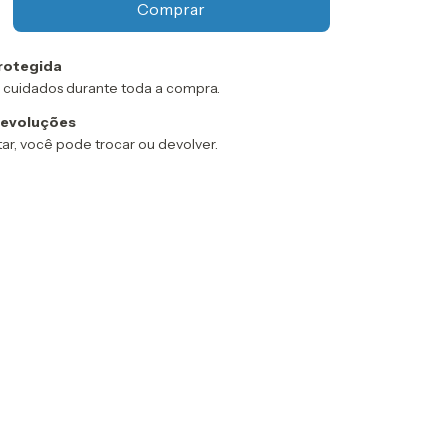
rotegida
 cuidados durante toda a compra.
devoluções
ar, você pode trocar ou devolver.
:
Alterar CEP
Calcular