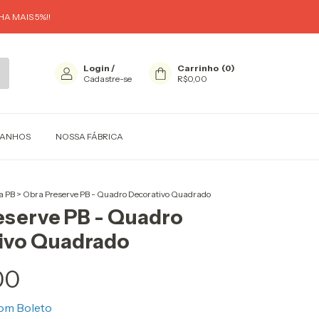
A MAIS 5%!!
Login
/
Carrinho
(
0
)
Cadastre-se
R$0,00
MANHOS
NOSSA FÁBRICA
ha PB
>
Obra Preserve PB - Quadro Decorativo Quadrado
eserve PB - Quadro
ivo Quadrado
00
om
Boleto