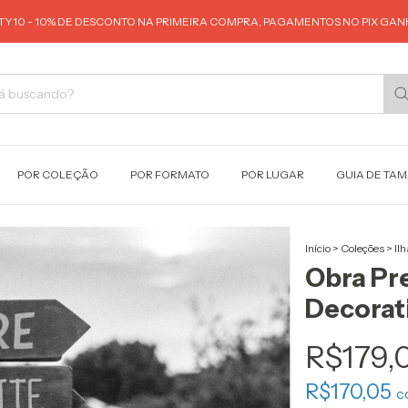
Y10 - 10% DE DESCONTO NA PRIMEIRA COMPRA, PAGAMENTOS NO PIX GANH
POR COLEÇÃO
POR FORMATO
POR LUGAR
GUIA DE TA
Início
>
Coleções
>
Il
Obra Pr
Decorat
R$179,
R$170,05
c