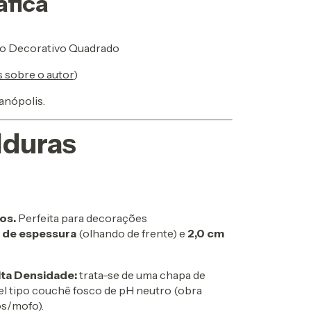
áfica
ro Decorativo Quadrado
s sobre o autor
)
anópolis.
lduras
os.
Perfeita para decorações
 de espessura
(olhando de frente) e
2,0 cm
ta Densidade:
trata-se de uma chapa de
l tipo couchê fosco de pH neutro (obra
os/mofo).