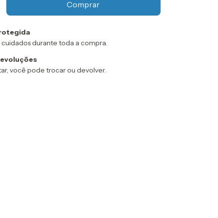
rotegida
 cuidados durante toda a compra.
devoluções
ar, você pode trocar ou devolver.
:
Alterar CEP
Calcular