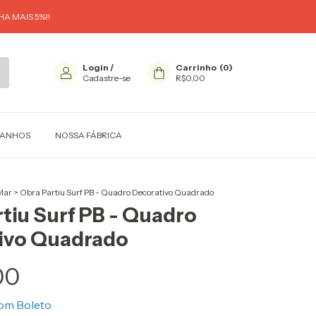
A MAIS 5%!!
Login
/
Carrinho
(
0
)
Cadastre-se
R$0,00
MANHOS
NOSSA FÁBRICA
Mar
>
Obra Partiu Surf PB - Quadro Decorativo Quadrado
tiu Surf PB - Quadro
ivo Quadrado
00
om
Boleto