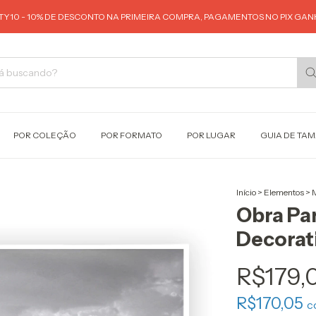
Y10 - 10% DE DESCONTO NA PRIMEIRA COMPRA, PAGAMENTOS NO PIX GANH
POR COLEÇÃO
POR FORMATO
POR LUGAR
GUIA DE TA
Início
>
Elementos
>
Obra Par
Decorat
R$179,
R$170,05
c