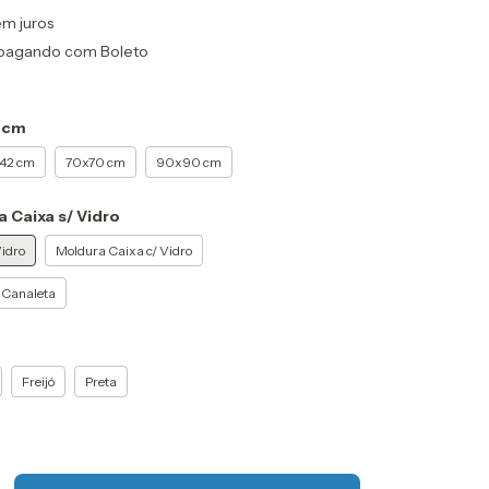
em juros
pagando com Boleto
 cm
42 cm
70x70 cm
90x90 cm
 Caixa s/ Vidro
idro
Moldura Caixa c/ Vidro
 Canaleta
Freijó
Preta