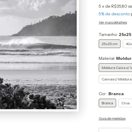
5
x de
R$35,80
s
5% de desconto
Ver mais detalhes
Tamanho:
25x25
25x25 cm
42x
Material:
Moldura
Moldura Caixa s/ V
Canvas c/ Moldura
Cor :
Branca
Branca
Crua
Guia de medidas