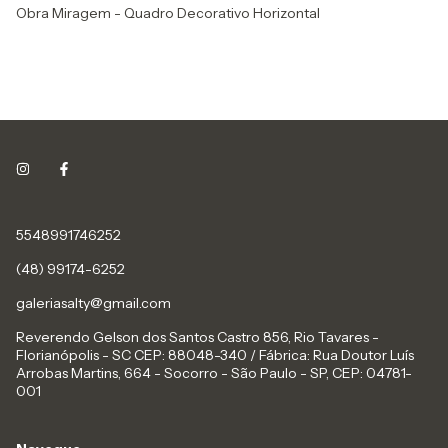
Obra Miragem - Quadro Decorativo Horizontal
Ob
Ho
5548991746252
(48) 99174-6252
galeriasalty@gmail.com
Reverendo Gelson dos Santos Castro 856, Rio Tavares -
Florianópolis - SC CEP: 88048-340 / Fábrica: Rua Doutor Luís
Arrobas Martins, 664 - Socorro - São Paulo - SP, CEP: 04781-
001