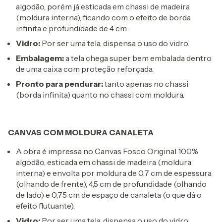
algodão, porém já esticada em chassi de madeira
(moldura interna), ficando com o efeito de borda
infinita e profundidade de 4 cm.
Vidro:
Por ser uma tela, dispensa o uso do vidro.
Embalagem:
a tela chega super bem embalada dentro
de uma caixa com proteção reforçada.
Pronto para pendurar:
tanto apenas no chassi
(borda infinita) quanto no chassi com moldura.
CANVAS COM MOLDURA CANALETA
A obra é impressa no Canvas Fosco Original 100%
algodão, esticada em chassi de madeira (moldura
interna) e envolta por moldura de 0,7 cm de espessura
(olhando de frente), 4,5 cm de profundidade (olhando
de lado) e 0,75 cm de espaço de canaleta (o que dá o
efeito flutuante).
Vidro:
Por ser uma tela, dispensa o uso do vidro.