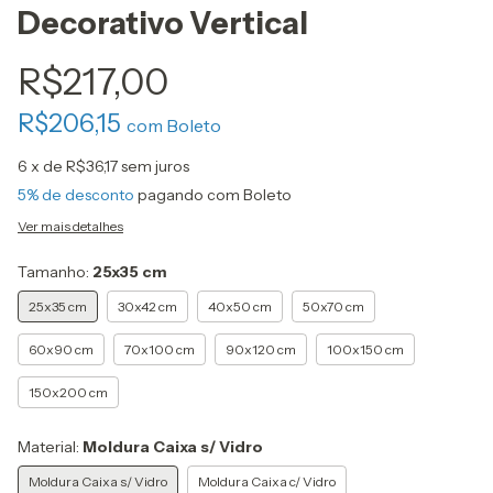
Decorativo Vertical
R$217,00
R$206,15
com
Boleto
6
x de
R$36,17
sem juros
5% de desconto
pagando com Boleto
Ver mais detalhes
Tamanho:
25x35 cm
25x35 cm
30x42 cm
40x50 cm
50x70 cm
60x90 cm
70x100 cm
90x120 cm
100x150 cm
150x200 cm
Material:
Moldura Caixa s/ Vidro
Moldura Caixa s/ Vidro
Moldura Caixa c/ Vidro