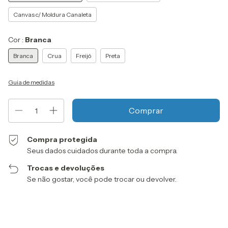
Canvas c/ Moldura Canaleta
Cor :
Branca
Branca
Crua
Freijó
Preta
Guia de medidas
Compra protegida
Seus dados cuidados durante toda a compra.
Trocas e devoluções
Se não gostar, você pode trocar ou devolver.
Entregas para o CEP:
Alterar CEP
Calcular