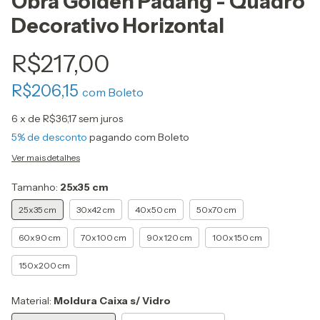
Obra Golden Padang - Quadro
Decorativo Horizontal
R$217,00
R$206,15
com
Boleto
6
x de
R$36,17
sem juros
5% de desconto
pagando com Boleto
Ver mais detalhes
Tamanho:
25x35 cm
25x35 cm
30x42 cm
40x50 cm
50x70 cm
60x90 cm
70x100 cm
90x120 cm
100x150 cm
150x200 cm
Material:
Moldura Caixa s/ Vidro