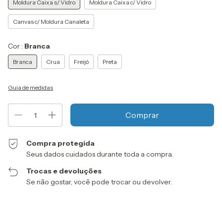
Moldura Caixa s/ Vidro
Moldura Caixa c/ Vidro
Canvas c/ Moldura Canaleta
Cor :
Branca
Branca
Crua
Freijó
Preta
Guia de medidas
Compra protegida
Seus dados cuidados durante toda a compra.
Trocas e devoluções
Se não gostar, você pode trocar ou devolver.
Entregas para o CEP:
Alterar CEP