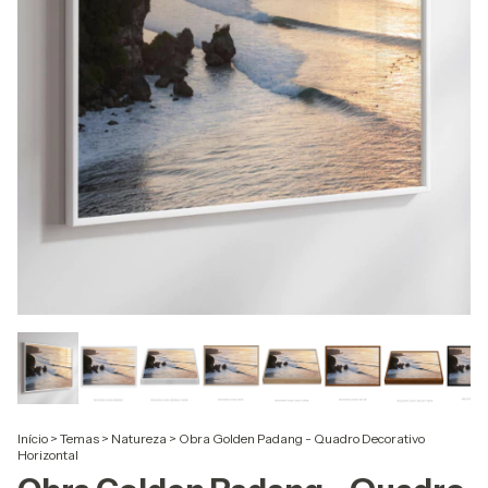
Início
>
Temas
>
Natureza
>
Obra Golden Padang - Quadro Decorativo
Horizontal